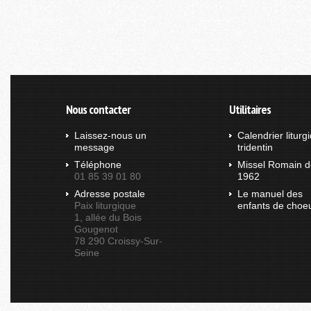
Nous contacter
Utilitaires
Laissez-nous un
Calendrier liturg
message
tridentin
Téléphone
Missel Romain d
01 85 39 01 80
1962
Adresse postale
Le manuel des
Paix liturgique
enfants de choe
1, allée du Bois
Gougenot
78 290 Croissy-Sur-
Seine