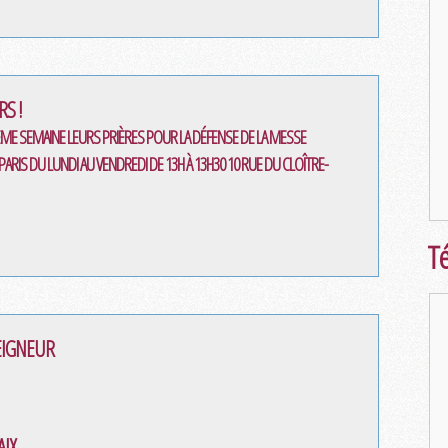
S !
ÈME SEMAINE LEURS PRIÈRES POUR LA DÉFENSE DE LA MESSE
ARIS DU LUNDI AU VENDREDI DE 13H À 13H30 10 RUE DU CLOÎTRE-
Té
EIGNEUR
AIX