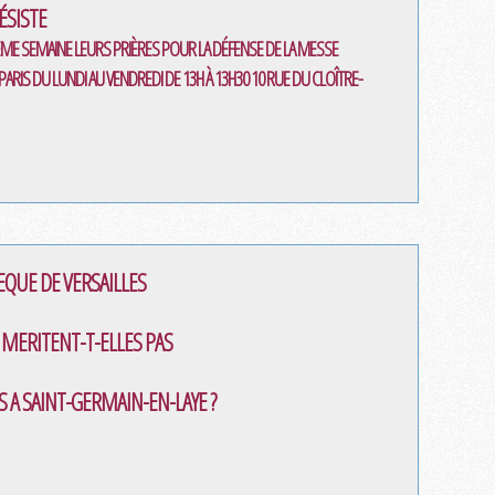
RÉSISTE
ÈME SEMAINE LEURS PRIÈRES POUR LA DÉFENSE DE LA MESSE
ARIS DU LUNDI AU VENDREDI DE 13H À 13H30 10 RUE DU CLOÎTRE-
EQUE DE VERSAILLES
E MERITENT-T-ELLES PAS
S A SAINT-GERMAIN-EN-LAYE ?