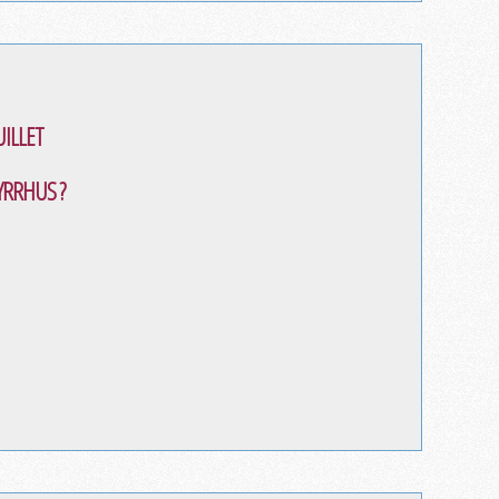
ILLET
YRRHUS ?