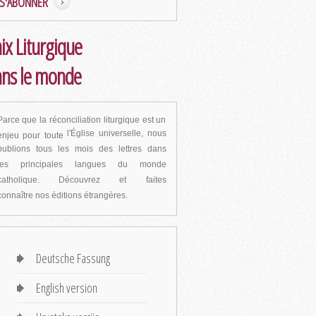
S'ABONNER
ix Liturgique
ns le monde
Parce que la réconciliation liturgique est un
l'Église universelle, nous
enjeu pour toute
publions tous les mois des lettres dans
les
principales langues du monde
catholique. Découvrez et faites
connaître
nos éditions étrangères.
Deutsche Fassung
English version