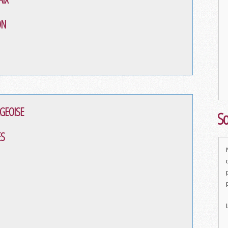
ON
GEOISE
So
ES