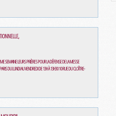
ITIONNELLE,
ÈME SEMAINE LEURS PRIÈRES POUR LA DÉFENSE DE LA MESSE
ARIS DU LUNDI AU VENDREDI DE 13H À 13H30 10 RUE DU CLOÎTRE-