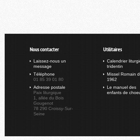
Nous contacter
Utilitaires
Laissez-nous un
Calendrier liturg
message
tridentin
Téléphone
Missel Romain d
01 85 39 01 80
1962
Adresse postale
Le manuel des
Paix liturgique
enfants de choe
1, allée du Bois
Gougenot
78 290 Croissy-Sur-
Seine