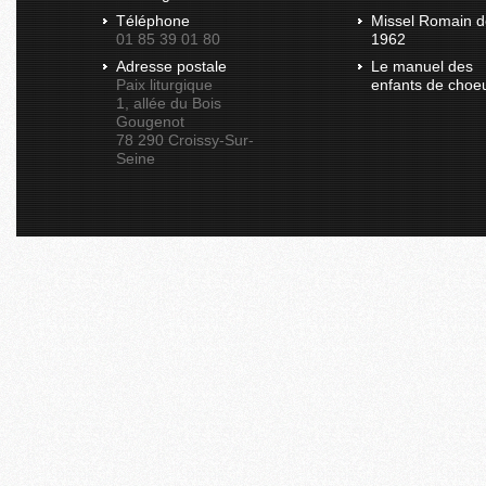
Téléphone
Missel Romain d
01 85 39 01 80
1962
Adresse postale
Le manuel des
Paix liturgique
enfants de choe
1, allée du Bois
Gougenot
78 290 Croissy-Sur-
Seine