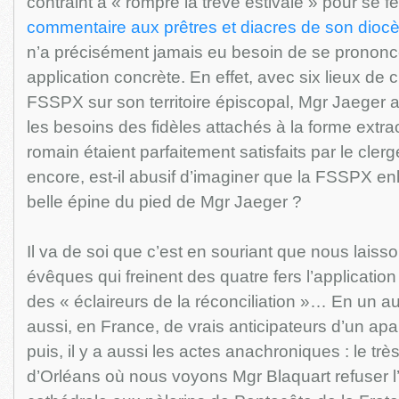
contraint à « rompre la trêve estivale » pour se f
commentaire aux prêtres et diacres de son diocès
n’a précisément jamais eu besoin de se prononc
application concrète. En effet, avec six lieux de c
FSSPX sur son territoire épiscopal, Mgr Jaeger 
les besoins des fidèles attachés à la forme extrao
romain étaient parfaitement satisfaits par le clerg
encore, est-il abusif d’imaginer que la FSSPX en
belle épine du pied de Mgr Jaeger ?
Il va de soi que c’est en souriant que nous lais
évêques qui freinent des quatre fers l’applicatio
des « éclaireurs de la réconciliation »… En un aut
aussi, en France, de vrais anticipateurs d’un ap
puis, il y a aussi les actes anachroniques : le trè
d’Orléans où nous voyons Mgr Blaquart refuser l