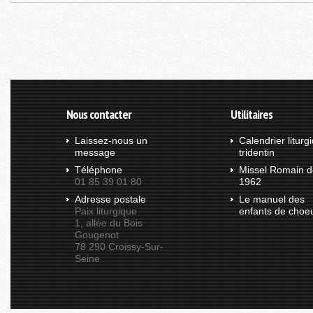
Nous contacter
Utilitaires
Laissez-nous un
Calendrier liturg
message
tridentin
Téléphone
Missel Romain d
01 85 39 01 80
1962
Adresse postale
Le manuel des
Paix liturgique
enfants de choe
1, allée du Bois
Gougenot
78 290 Croissy-Sur-
Seine