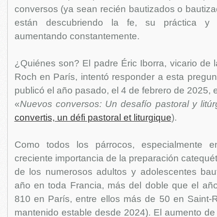
conversos (ya sean recién bautizados o bautiz
están descubriendo la fe, su práctica y 
aumentando constantemente.
¿Quiénes son? El padre Éric Iborra, vicario de l
Roch en París, intentó responder a esta pregun
publicó el año pasado, el 4 de febrero de 2025,
«
Nuevos conversos: Un desafío pastoral y litúr
convertis, un défi pastoral et liturgique
).
Como todos los párrocos, especialmente en
creciente importancia de la preparación catequéti
de los numerosos adultos y adolescentes bau
año en toda Francia, más del doble que el añ
810 en París, entre ellos más de 50 en Saint-R
mantenido estable desde 2024). El aumento de