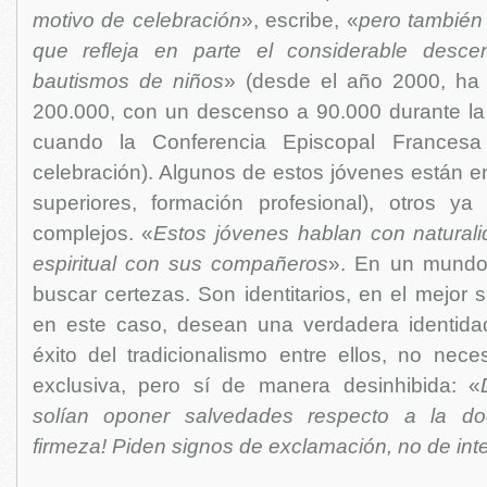
motivo de celebración
», escribe, «
pero también
que refleja en parte el considerable desc
bautismos de niños
» (desde el año 2000, ha
200.000, con un descenso a 90.000 durante l
cuando la Conferencia Episcopal Francesa
celebración). Algunos de estos jóvenes están e
superiores, formación profesional), otros ya
complejos. «
Estos jóvenes hablan con natural
espiritual con sus compañeros
». En un mundo
buscar certezas. Son identitarios, en el mejor s
en este caso, desean una verdadera identidad
éxito del tradicionalismo entre ellos, no nec
exclusiva, pero sí de manera desinhibida: «
solían oponer salvedades respecto a la doct
firmeza! Piden signos de exclamación, no de int