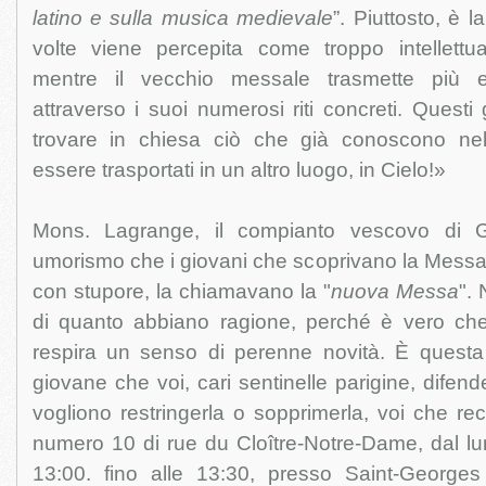
latino e sulla musica medievale
”. Piuttosto, è l
volte viene percepita come troppo intellettual
mentre il vecchio messale trasmette più em
attraverso i suoi numerosi riti concreti. Questi
trovare in chiesa ciò che già conoscono nel
essere trasportati in un altro luogo, in Cielo!»
Mons. Lagrange, il compianto vescovo di 
umorismo che i giovani che scoprivano la Messa t
con stupore, la chiamavano la "
nuova Messa
".
di quanto abbiano ragione, perché è vero che l
respira un senso di perenne novità. È questa 
giovane che voi, cari sentinelle parigine, difen
vogliono restringerla o sopprimerla, voi che recit
numero 10 di rue du Cloître-Notre-Dame, dal lun
13:00. fino alle 13:30, presso Saint-Georges