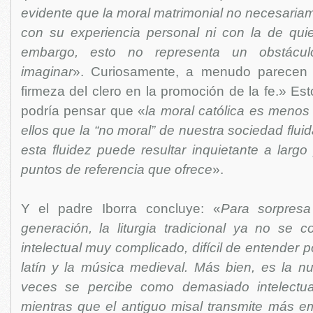
evidente que la moral matrimonial no necesaria
con su experiencia personal ni con la de qui
embargo, esto no representa un obstácu
imaginar
». Curiosamente, a menudo parecen l
firmeza del clero en la promoción de la fe.» E
podría pensar que «
la moral católica es menos 
ellos que la “no moral” de nuestra sociedad flui
esta fluidez puede resultar inquietante a largo 
puntos de referencia que ofrece
».
Y el padre Iborra concluye: «
Para sorpres
generación, la liturgia tradicional ya no se c
intelectual muy complicado, difícil de entender 
latín y la música medieval. Más bien, es la nu
veces se percibe como demasiado intelectual
mientras que el antiguo misal transmite más e