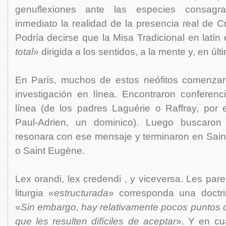
genuflexiones ante las especies consagr
inmediato la realidad de la presencia real de Cr
Podría decirse que la Misa Tradicional en latín
total
» dirigida a los sentidos, a la mente y, en últ
En París, muchos de estos neófitos comenzar
investigación en línea. Encontraron conferen
línea (de los padres Laguérie o Raffray, por 
Paul-Adrien, un dominico). Luego buscaron
resonara con ese mensaje y terminaron en Saint
o Saint Eugène.
Lex orandi, lex credendi , y viceversa. Les par
liturgia «
estructurada
» corresponda una doctri
«
Sin embargo, hay relativamente pocos puntos de
que les resulten difíciles de aceptar
». Y en cu