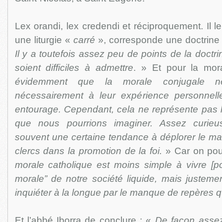
Lex orandi, lex credendi et réciproquement. Il l
une liturgie «
carré
», corresponde une doctrine c
Il y a toutefois assez peu de points de la doctri
soient difficiles à admettre
. » Et pour la mo
évidemment que la morale conjugale n
nécessairement à leur expérience personnell
entourage. Cependant, cela ne représente pas l
que nous pourrions imaginer. Assez curieus
souvent une certaine tendance à déplorer le m
clercs dans la promotion de la foi.
» Car on pou
morale catholique est moins simple à vivre [p
morale” de notre société liquide, mais justement
inquiéter à la longue par le manque de repères qu’
Et l’abbé Iborra de conclure : «
De façon assez