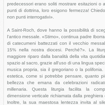
predecessori erano soliti mostrare esitazioni o 
punti di dottrina, loro esigono fermezza! Chiedo
non punti interrogativi».
A Saint-Roch, dove hanno la possibilità di sceg
l’antico messale. «Stimo», continua padre Iborra
di catecumeni battezzati con il vecchio messale
15% nella nostra diocesi. Perché?». La liturgi
maggiore riparo dalla banalità della vita quotid
spazio al sacro, grazie all'uso di una lingua specifi
musica propria, sia il gregoriano o la polifonia. 
estetica, come si potrebbe pensare, quanto piu
bellezza che emana da celebrazioni radicat
millenaria. Questa liturgia facilita la com
dimensione verticale richiamata dalla preghiera 
Inoltre, la sua maestosa lentezza invita al sil