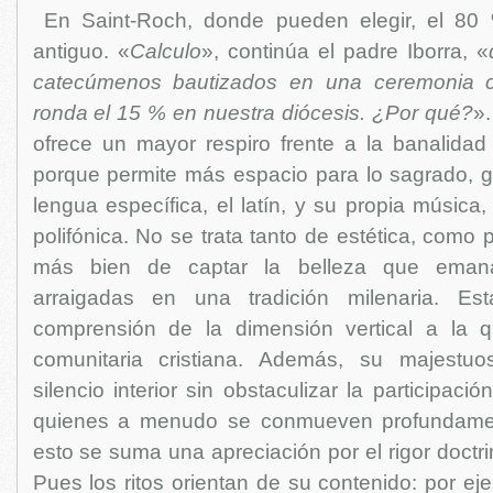
En Saint-Roch, donde pueden elegir, el 80 
antiguo. «
Calculo
», continúa el padre Iborra, «
catecúmenos bautizados en una ceremonia c
ronda el 15 % en nuestra diócesis. ¿Por qué?
».
ofrece un mayor respiro frente a la banalidad 
porque permite más espacio para lo sagrado, g
lengua específica, el latín, y su propia música
polifónica. No se trata tanto de estética, como 
más bien de captar la belleza que emana
arraigadas en una tradición milenaria. Esta 
comprensión de la dimensión vertical a la q
comunitaria cristiana. Además, su majestuos
silencio interior sin obstaculizar la participació
quienes a menudo se conmueven profundamen
esto se suma una apreciación por el rigor doctri
Pues los ritos orientan de su contenido: por e