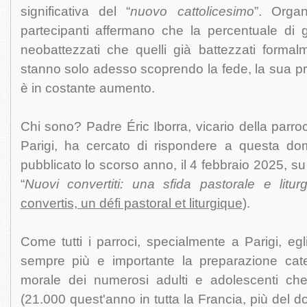
significativa del “
nuovo cattolicesimo
”. Organ
partecipanti affermano che la percentuale di gi
neobattezzati che quelli già battezzati formal
stanno solo adesso scoprendo la fede, la sua pra
è in costante aumento.
Chi sono? Padre Éric Iborra, vicario della parro
Parigi, ha cercato di rispondere a questa do
pubblicato lo scorso anno, il 4 febbraio 2025, s
“
Nuovi convertiti: una sfida pastorale e liturg
convertis, un défi pastoral et liturgique
).
Come tutti i parroci, specialmente a Parigi, egl
sempre più e importante la preparazione catec
morale dei numerosi adulti e adolescenti ch
(21.000 quest'anno in tutta la Francia, più del do