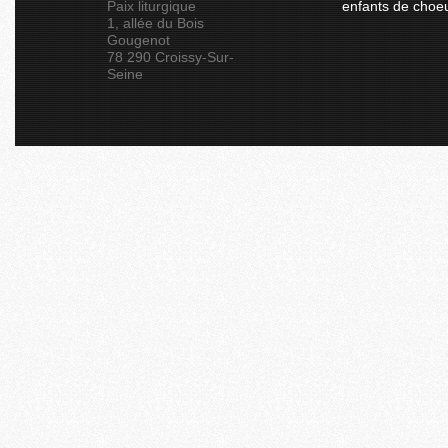
Paix liturgique
enfants de choe
1, allée du Bois
Gougenot
78 290 Croissy-Sur-
Seine