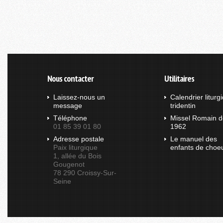
Nous contacter
Utilitaires
Laissez-nous un
Calendrier liturg
message
tridentin
Téléphone
Missel Romain d
01 85 39 01 80
1962
Adresse postale
Le manuel des
Paix liturgique
enfants de choe
1, allée du Bois
Gougenot
78 290 Croissy-Sur-
Seine