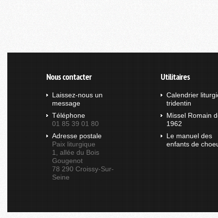
Nous contacter
Utilitaires
Laissez-nous un
Calendrier liturg
message
tridentin
Téléphone
Missel Romain d
01 85 39 01 80
1962
Adresse postale
Le manuel des
Paix liturgique
enfants de choe
1, allée du Bois
Gougenot
78 290 Croissy-Sur-
Seine