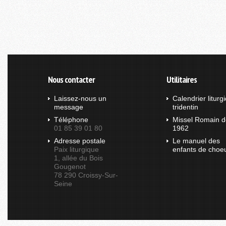
Nous contacter
Utilitaires
Laissez-nous un
Calendrier liturg
message
tridentin
Téléphone
Missel Romain d
01 85 39 01 80
1962
Adresse postale
Le manuel des
Paix liturgique
enfants de choe
1, allée du Bois
Gougenot
78 290 Croissy-Sur-
Seine