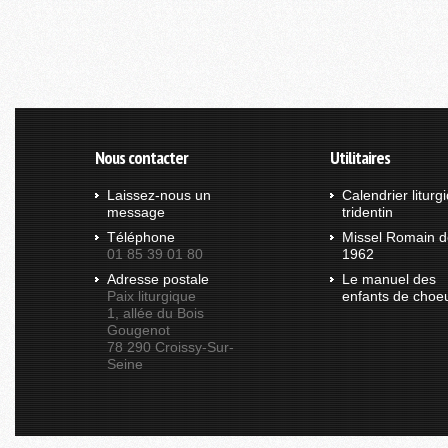
Nous contacter
Utilitaires
Laissez-nous un
Calendrier liturg
message
tridentin
Téléphone
Missel Romain d
01 85 39 01 80
1962
Adresse postale
Le manuel des
Paix liturgique
enfants de choe
1, allée du Bois
Gougenot
78 290 Croissy-Sur-
Seine