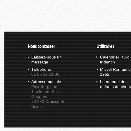
Nous contacter
Utilitaires
Laissez-nous un
Calendrier liturg
message
tridentin
Téléphone
Missel Romain d
01 85 39 01 80
1962
Adresse postale
Le manuel des
Paix liturgique
enfants de choe
1, allée du Bois
Gougenot
78 290 Croissy-Sur-
Seine